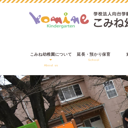
こみね幼稚園
について
延長・預かり保育
School
About us